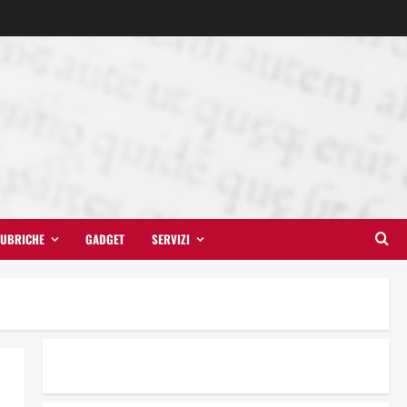
UBRICHE
GADGET
SERVIZI
Dal sogno di Capo Verde
all’ultima danza dei campioni:
cinque momenti che hanno
raccontato il Mondiale 2026