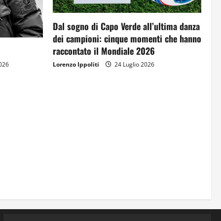
Una lettera a te, Ennio, per la tua
Dal sogno di Capo Verde all’ultima danza
lunga passeggiata
dei campioni: cinque momenti che hanno
23 Luglio 2026
raccontato il Mondiale 2026
3
026
Lorenzo Ippoliti
24 Luglio 2026
Solo tra la gente
16 Luglio 2026
4
Dal sogno al crollo: come la
Juventus ha perso la sua identità
15 Luglio 2026
5