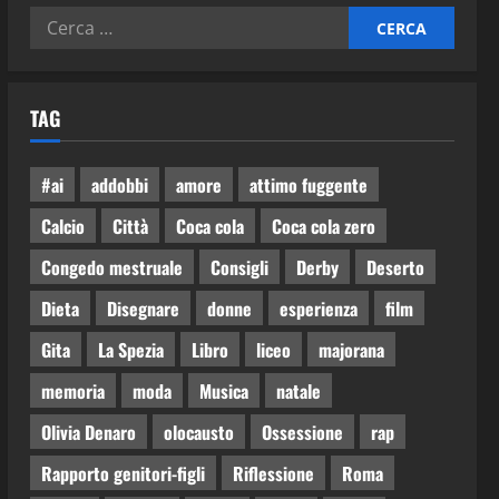
TAG
#ai
addobbi
amore
attimo fuggente
Calcio
Città
Coca cola
Coca cola zero
Congedo mestruale
Consigli
Derby
Deserto
Dieta
Disegnare
donne
esperienza
film
Gita
La Spezia
Libro
liceo
majorana
memoria
moda
Musica
natale
Olivia Denaro
olocausto
Ossessione
rap
Rapporto genitori-figli
Riflessione
Roma