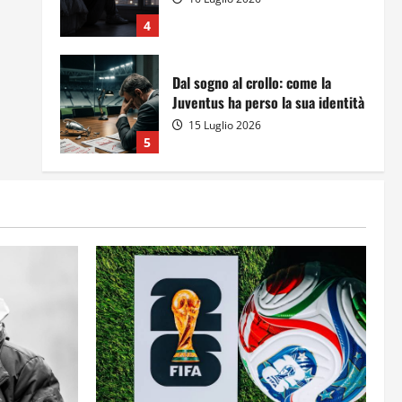
4
Dal sogno al crollo: come la
Juventus ha perso la sua identità
15 Luglio 2026
5
A Sergio, dal ragazzo furbo
28 Luglio 2026
1
Dal sogno di Capo Verde
all’ultima danza dei campioni:
cinque momenti che hanno
raccontato il Mondiale 2026
2
24 Luglio 2026