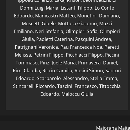
Ippoliti Lorenzo, Lakaj Kristel, Leoni Letizia, Li
Donni Luigi Maria, Listanti Filippo, Lo Conte
Edoardo, Manicastri Matteo, Monetini Damiano,
Moscetti Gioele, Mottura Giacomo, Muzzi
Emiliano, Neri Stefania, Olimpieri Sofia, Olimpieri
Giulia, Paoletti Caterina, Pasquini Andrea,
Patrignani Veronica, Pau Francesca Noa, Peretti
Melissa, Petrini Filippo, Picchiacci Filippo, Piccini
Tommaso, Pinzi Joele Maria, Primavera Daniel,
Ricci Claudia, Riccio Camilla, Rosini Simon, Santori
Edoardo, Scarparolo Alessandro, Stella Emma,
Stincarelli Riccardo, Tascini Francesco, Tittocchia
Edoardo, Maloccu Giulia
Majorana Maitan