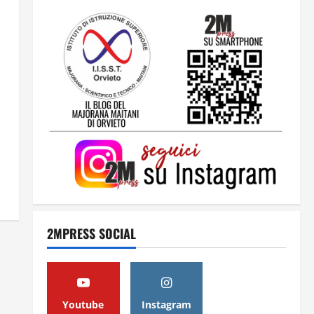
2
24 Luglio 2026
Una lettera a te, Ennio, per la tua
lunga passeggiata
23 Luglio 2026
3
Solo tra la gente
16 Luglio 2026
4
2MPRESS SOCIAL
Dal sogno al crollo: come la
Juventus ha perso la sua identità
15 Luglio 2026
5
Youtube
Instagram