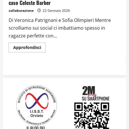
caso Celeste Barber
collaborazione
22 Gennaio 2026
Di Veronica Patrignani e Sofia Olimpieri Mentre
scrolliamo sui social ci imbattiamo spesso in
ragazze perfette con...
Approfondisci
Dal sogno di Capo Verde all’ultima danza
dei campioni: cinque momenti che
hanno raccontato il Mondiale 2026
24 Luglio 2026
2
Una lettera a te, Ennio, per la tua lunga
passeggiata
23 Luglio 2026
3