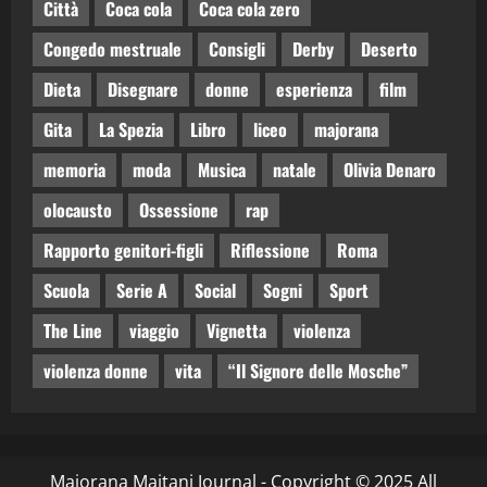
Città
Coca cola
Coca cola zero
Congedo mestruale
Consigli
Derby
Deserto
Dieta
Disegnare
donne
esperienza
film
Gita
La Spezia
Libro
liceo
majorana
memoria
moda
Musica
natale
Olivia Denaro
olocausto
Ossessione
rap
Rapporto genitori-figli
Riflessione
Roma
Scuola
Serie A
Social
Sogni
Sport
The Line
viaggio
Vignetta
violenza
violenza donne
vita
“Il Signore delle Mosche”
Majorana Maitani Journal - Copyright © 2025 All