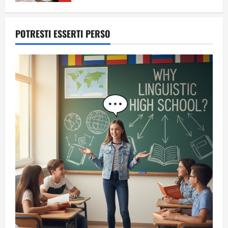
POTRESTI ESSERTI PERSO
A Sergio, dal ragazzo furbo
28 Luglio 2026
1
Dal sogno di Capo Verde all’ultima danza
dei campioni: cinque momenti che
hanno raccontato il Mondiale 2026
24 Luglio 2026
2
Una lettera a te, Ennio, per la tua lunga
passeggiata
23 Luglio 2026
3