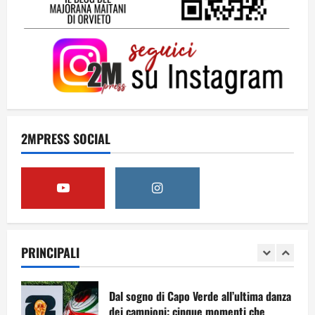
Solo tra la gente
16 Luglio 2026
4
Dal sogno al crollo: come la Juventus ha
perso la sua identità
2MPRESS SOCIAL
15 Luglio 2026
5
A Sergio, dal ragazzo furbo
28 Luglio 2026
PRINCIPALI
1
Dal sogno di Capo Verde all’ultima danza
dei campioni: cinque momenti che