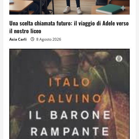
Solo tra la gente
16 Luglio 2026
4
Una scelta chiamata futuro: il viaggio di Adele verso
il nostro liceo
Dal sogno al crollo: come la Juventus ha
Asia Carli
8 Agosto 2026
perso la sua identità
15 Luglio 2026
5