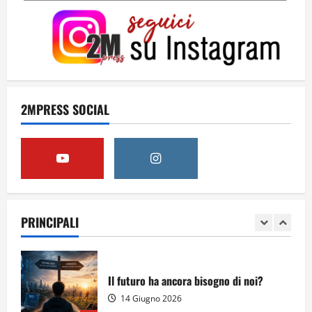
Obiettivi
8 Giugno 2026
5
Per il secondo anno consecutivo il
Majorana-Maitani al Festival
2MPRESS SOCIAL
dell’Innovazione Scolastica
23 Giugno 2026
1
Il futuro ha ancora bisogno di noi?
14 Giugno 2026
PRINCIPALI
2
Orientarsi significa Scegliere. Ogni
gesto lascia un impronta
13 Giugno 2026