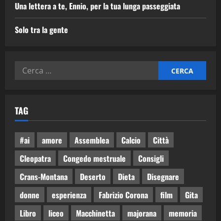
Una lettera a te, Ennio, per la tua lunga passeggiata
Solo tra la gente
TAG
#ai
amore
Assemblea
Calcio
Città
Cleopatra
Congedo mestruale
Consigli
Crans-Montana
Deserto
Dieta
Disegnare
donne
esperienza
Fabrizio Corona
film
Gita
Libro
liceo
Macchinetta
majorana
memoria