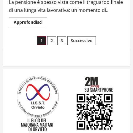
La pensione è spesso vista come il traguardo finale
di una lunga vita lavorativa: un momento di...
Il futuro ha ancora bisogno di noi?
Approfondisci
14 Giugno 2026
2
1
2
3
Successivo
Orientarsi significa Scegliere. Ogni
gesto lascia un impronta
13 Giugno 2026
3
Come hanno fatto? La scalata lampo del
Como 1907 verso l’Europa
12 Giugno 2026
4