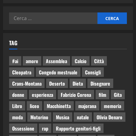
TAG
#ai
amore
Assemblea
Calcio
Città
Cleopatra
Congedo mestruale
Consigli
Crans-Montana
Deserto
Dieta
Disegnare
donne
esperienza
Fabrizio Corona
film
Gita
Libro
liceo
Macchinetta
majorana
memoria
moda
Motorino
Musica
natale
Olivia Denaro
Ossessione
rap
Rapporto genitori-figli