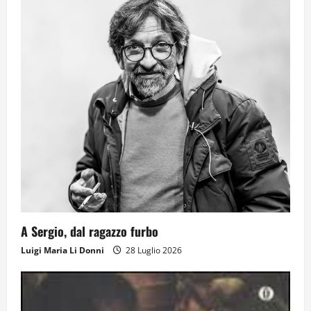
Il futuro ha ancora bisogno di noi?
14 Giugno 2026
2
Orientarsi significa Scegliere. Ogni
gesto lascia un impronta
13 Giugno 2026
3
Come hanno fatto? La scalata lampo del
A Sergio, dal ragazzo furbo
Como 1907 verso l’Europa
Luigi Maria Li Donni
28 Luglio 2026
12 Giugno 2026
4