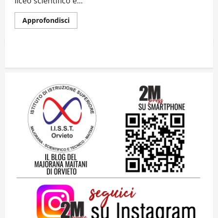
liceo scientifico e...
Approfondisci
Il futuro ha ancora bisogno di noi?
14 Giugno 2026
2
Orientarsi significa Scegliere. Ogni
gesto lascia un impronta
13 Giugno 2026
3
Come hanno fatto? La scalata lampo del
Como 1907 verso l’Europa
12 Giugno 2026
4