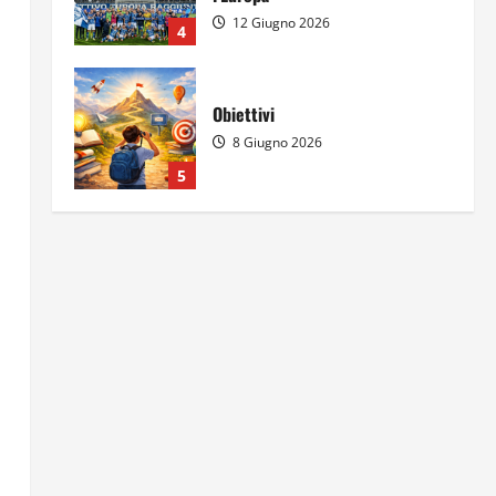
12 Giugno 2026
4
Obiettivi
8 Giugno 2026
5
Per il secondo anno consecutivo
il Majorana-Maitani al Festival
dell’Innovazione Scolastica
23 Giugno 2026
1
Il futuro ha ancora bisogno di
noi?
14 Giugno 2026
2