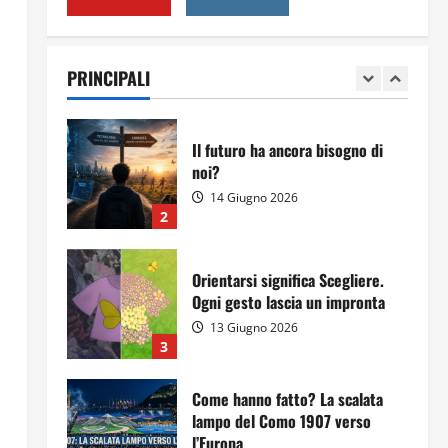
Per il secondo anno consecutivo
il Majorana-Maitani al Festival
dell’Innovazione Scolastica
PRINCIPALI
23 Giugno 2026
1
Il futuro ha ancora bisogno di
noi?
14 Giugno 2026
2
Orientarsi significa Scegliere.
Ogni gesto lascia un impronta
13 Giugno 2026
3
Come hanno fatto? La scalata
lampo del Como 1907 verso
l’Europa