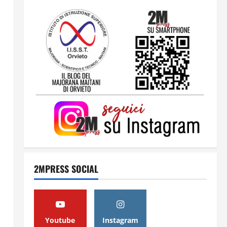
2
Orientarsi significa Scegliere.
Ogni gesto lascia un impronta
13 Giugno 2026
3
Come hanno fatto? La scalata
lampo del Como 1907 verso
l’Europa
12 Giugno 2026
4
2MPRESS SOCIAL
Obiettivi
8 Giugno 2026
5
Youtube
Instagram