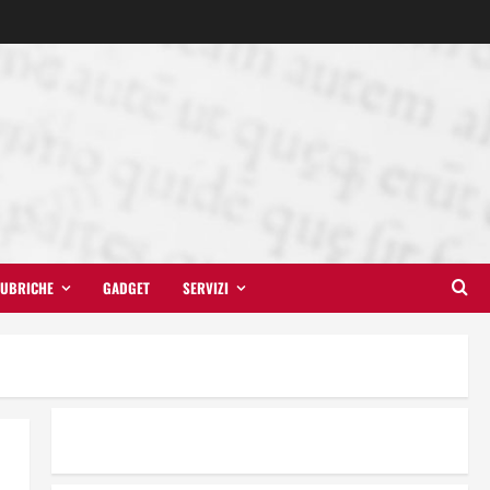
UBRICHE
GADGET
SERVIZI
Il futuro ha ancora bisogno di
noi?
14 Giugno 2026