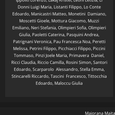
Ippoliti Lorenzo, Lakaj Kristel, Leoni Letizia, Li
Donni Luigi Maria, Listanti Filippo, Lo Conte
Edoardo, Manicastri Matteo, Monetini Damiano,
Moscetti Gioele, Mottura Giacomo, Muzzi
Emiliano, Neri Stefania, Olimpieri Sofia, Olimpieri
Giulia, Paoletti Caterina, Pasquini Andrea,
Patrignani Veronica, Pau Francesca Noa, Peretti
Melissa, Petrini Filippo, Picchiacci Filippo, Piccini
Tommaso, Pinzi Joele Maria, Primavera Daniel,
Ricci Claudia, Riccio Camilla, Rosini Simon, Santori
Edoardo, Scarparolo Alessandro, Stella Emma,
Stincarelli Riccardo, Tascini Francesco, Tittocchia
Edoardo, Maloccu Giulia
Majorana Maitan