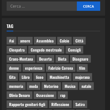
TAG
#ai
amore
Assemblea
Calcio
Città
Cleopatra
Congedo mestruale
Consigli
Crans-Montana
Deserto
Dieta
Disegnare
donne
esperienza
Fabrizio Corona
film
Gita
Libro
liceo
Macchinetta
majorana
memoria
moda
Motorino
Musica
natale
Olivia Denaro
Ossessione
rap
Rapporto genitori-figli
Riflessione
Satira