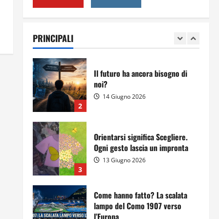
Per il secondo anno consecutivo
il Majorana-Maitani al Festival
dell’Innovazione Scolastica
PRINCIPALI
23 Giugno 2026
1
Il futuro ha ancora bisogno di
noi?
14 Giugno 2026
2
Orientarsi significa Scegliere.
Ogni gesto lascia un impronta
13 Giugno 2026
3
Come hanno fatto? La scalata
lampo del Como 1907 verso
l’Europa