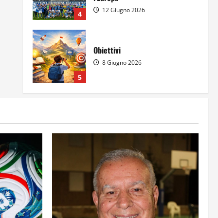
12 Giugno 2026
4
Obiettivi
8 Giugno 2026
5
Per il secondo anno consecutivo
il Majorana-Maitani al Festival
dell’Innovazione Scolastica
23 Giugno 2026
1
Il futuro ha ancora bisogno di
noi?
14 Giugno 2026
2