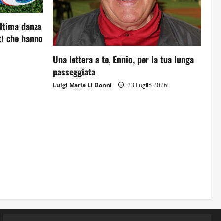
Orientarsi significa Scegliere.
ultima danza
Ogni gesto lascia un impronta
i che hanno
13 Giugno 2026
3
Una lettera a te, Ennio, per la tua lunga
passeggiata
Come hanno fatto? La scalata
lampo del Como 1907 verso
Luigi Maria Li Donni
23 Luglio 2026
l’Europa
12 Giugno 2026
4
Obiettivi
8 Giugno 2026
5