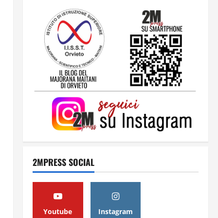
2
Orientarsi significa Scegliere.
Ogni gesto lascia un impronta
13 Giugno 2026
3
Come hanno fatto? La scalata
lampo del Como 1907 verso
l’Europa
12 Giugno 2026
4
2MPRESS SOCIAL
Obiettivi
8 Giugno 2026
5
Youtube
Instagram