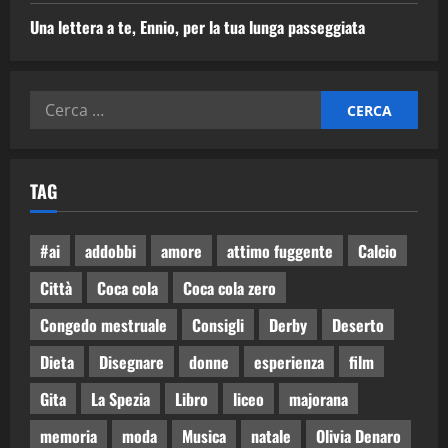
Una lettera a te, Ennio, per la tua lunga passeggiata
TAG
#ai
addobbi
amore
attimo fuggente
Calcio
Città
Coca cola
Coca cola zero
Congedo mestruale
Consigli
Derby
Deserto
Dieta
Disegnare
donne
esperienza
film
Gita
La Spezia
Libro
liceo
majorana
memoria
moda
Musica
natale
Olivia Denaro