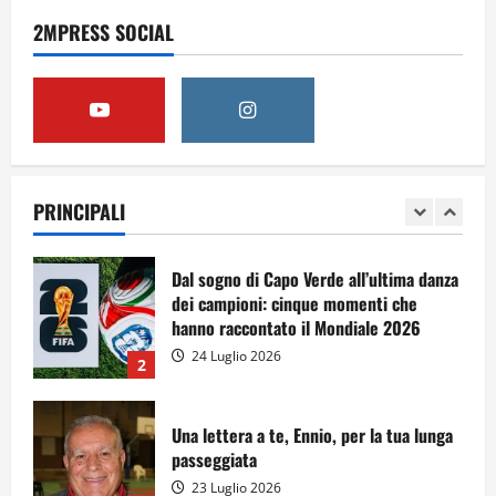
Dal sogno al crollo: come la Juventus ha
perso la sua identità
2MPRESS SOCIAL
15 Luglio 2026
5
A Sergio, dal ragazzo furbo
28 Luglio 2026
PRINCIPALI
1
Dal sogno di Capo Verde all’ultima danza
dei campioni: cinque momenti che
hanno raccontato il Mondiale 2026
24 Luglio 2026
2
Una lettera a te, Ennio, per la tua lunga
passeggiata
23 Luglio 2026