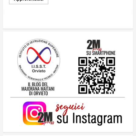
Dal sogno di Capo Verde all’ultima danza
dei campioni: cinque momenti che
hanno raccontato il Mondiale 2026
24 Luglio 2026
2
Una lettera a te, Ennio, per la tua lunga
passeggiata
23 Luglio 2026
3
Solo tra la gente
16 Luglio 2026
4