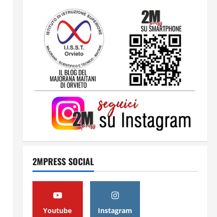
2
Orientarsi significa Scegliere.
Ogni gesto lascia un impronta
13 Giugno 2026
3
Come hanno fatto? La scalata
lampo del Como 1907 verso
l’Europa
12 Giugno 2026
4
2MPRESS SOCIAL
Obiettivi
8 Giugno 2026
5
Youtube
Instagram