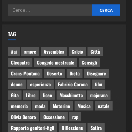
TAG
#ai
amore
Assemblea
Calcio
Città
Cleopatra
Congedo mestruale
Consigli
Crans-Montana
Deserto
Dieta
Disegnare
donne
esperienza
Fabrizio Corona
film
Gita
Libro
liceo
Macchinetta
majorana
memoria
moda
Motorino
Musica
natale
Olivia Denaro
Ossessione
rap
Rapporto genitori-figli
Riflessione
Satira