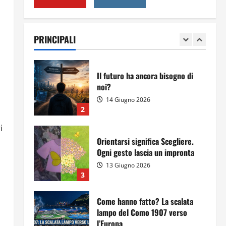
Per il secondo anno consecutivo
il Majorana-Maitani al Festival
dell’Innovazione Scolastica
PRINCIPALI
23 Giugno 2026
1
Il futuro ha ancora bisogno di
noi?
14 Giugno 2026
2
i
Orientarsi significa Scegliere.
Ogni gesto lascia un impronta
13 Giugno 2026
3
Come hanno fatto? La scalata
lampo del Como 1907 verso
l’Europa