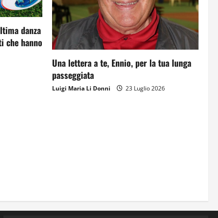
Orientarsi significa Scegliere.
Ogni gesto lascia un impronta
ultima danza
13 Giugno 2026
i che hanno
3
Una lettera a te, Ennio, per la tua lunga
passeggiata
Come hanno fatto? La scalata
lampo del Como 1907 verso
Luigi Maria Li Donni
23 Luglio 2026
l’Europa
12 Giugno 2026
4
Obiettivi
8 Giugno 2026
5