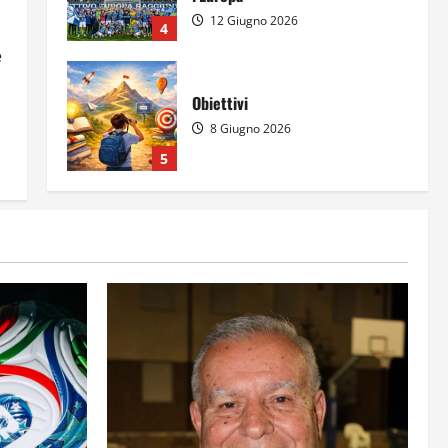
12 Giugno 2026
4
e
Obiettivi
8 Giugno 2026
5
Per il secondo anno consecutivo
il Majorana-Maitani al Festival
dell’Innovazione Scolastica
23 Giugno 2026
1
Il futuro ha ancora bisogno di
noi?
14 Giugno 2026
2