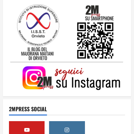
24 Luglio 2026
2
Una lettera a te, Ennio, per la tua lunga
passeggiata
23 Luglio 2026
3
Solo tra la gente
16 Luglio 2026
4
Dal sogno al crollo: come la Juventus ha
perso la sua identità
2MPRESS SOCIAL
15 Luglio 2026
5