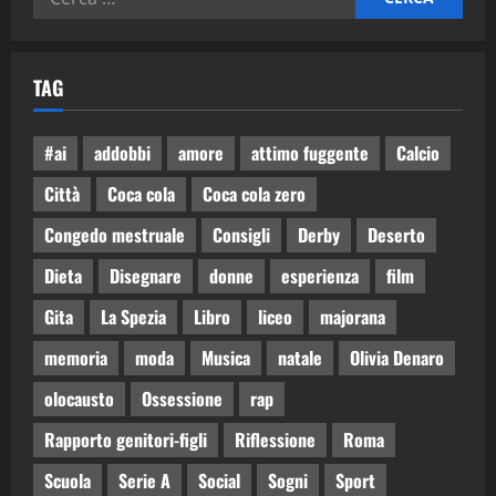
TAG
#ai
addobbi
amore
attimo fuggente
Calcio
Città
Coca cola
Coca cola zero
Congedo mestruale
Consigli
Derby
Deserto
Dieta
Disegnare
donne
esperienza
film
Gita
La Spezia
Libro
liceo
majorana
memoria
moda
Musica
natale
Olivia Denaro
olocausto
Ossessione
rap
Rapporto genitori-figli
Riflessione
Roma
Scuola
Serie A
Social
Sogni
Sport