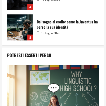
4
Dal sogno al crollo: come la Juventus ha
perso la sua identità
15 Luglio 2026
5
POTRESTI ESSERTI PERSO
A Sergio, dal ragazzo furbo
28 Luglio 2026
1
Dal sogno di Capo Verde all’ultima danza
dei campioni: cinque momenti che
hanno raccontato il Mondiale 2026
24 Luglio 2026
2