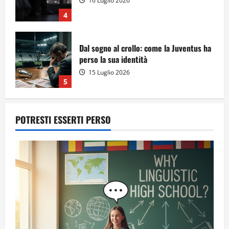
16 Luglio 2026
4
Dal sogno al crollo: come la Juventus ha
perso la sua identità
15 Luglio 2026
5
POTRESTI ESSERTI PERSO
A Sergio, dal ragazzo furbo
28 Luglio 2026
1
Dal sogno di Capo Verde all’ultima danza
dei campioni: cinque momenti che
hanno raccontato il Mondiale 2026
24 Luglio 2026
2