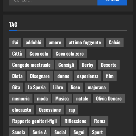
TAG
#ai
addobbi
amore
attimo fuggente
Calcio
Città
Coca cola
Coca cola zero
Congedo mestruale
Consigli
Derby
Deserto
Dieta
Disegnare
donne
esperienza
film
Gita
La Spezia
Libro
liceo
majorana
memoria
moda
Musica
natale
Olivia Denaro
olocausto
Ossessione
rap
Rapporto genitori-figli
Riflessione
Roma
Scuola
Serie A
Social
Sogni
Sport