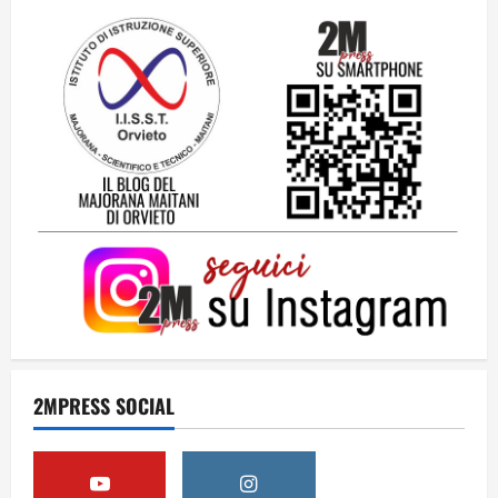
24 Luglio 2026
2
Una lettera a te, Ennio, per la tua lunga
passeggiata
23 Luglio 2026
3
Solo tra la gente
16 Luglio 2026
4
Dal sogno al crollo: come la Juventus ha
perso la sua identità
2MPRESS SOCIAL
15 Luglio 2026
5