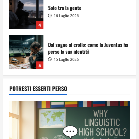
Solo tra la gente
16 Luglio 2026
4
Dal sogno al crollo: come la Juventus ha
perso la sua identità
15 Luglio 2026
5
POTRESTI ESSERTI PERSO
A Sergio, dal ragazzo furbo
28 Luglio 2026
1
Dal sogno di Capo Verde all’ultima danza
dei campioni: cinque momenti che
hanno raccontato il Mondiale 2026