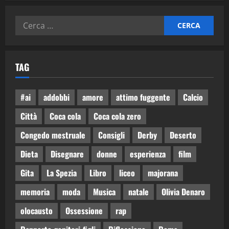
TAG
#ai
addobbi
amore
attimo fuggente
Calcio
Città
Coca cola
Coca cola zero
Congedo mestruale
Consigli
Derby
Deserto
Dieta
Disegnare
donne
esperienza
film
Gita
La Spezia
Libro
liceo
majorana
memoria
moda
Musica
natale
Olivia Denaro
olocausto
Ossessione
rap