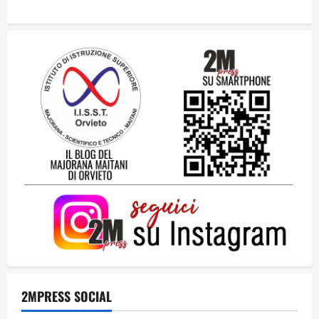
dei campioni: cinque momenti che
hanno raccontato il Mondiale 2026
24 Luglio 2026
2
Una lettera a te, Ennio, per la tua lunga
passeggiata
23 Luglio 2026
3
Solo tra la gente
16 Luglio 2026
4
Dal sogno al crollo: come la Juventus ha
perso la sua identità
2MPRESS SOCIAL
15 Luglio 2026