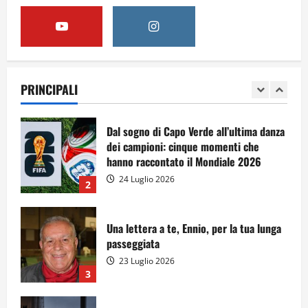
5
A Sergio, dal ragazzo furbo
28 Luglio 2026
PRINCIPALI
1
Dal sogno di Capo Verde all’ultima danza
dei campioni: cinque momenti che
hanno raccontato il Mondiale 2026
24 Luglio 2026
2
Una lettera a te, Ennio, per la tua lunga
passeggiata
23 Luglio 2026
3