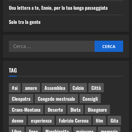
Una lettera a te, Ennio, per la tua lunga passeggiata
Solo tra la gente
TAG
#ai
amore
Assemblea
Calcio
Città
Cleopatra
Congedo mestruale
Consigli
Crans-Montana
Deserto
Dieta
Disegnare
donne
esperienza
Fabrizio Corona
film
Gita
Libro
liceo
Macchinetta
majorana
memoria