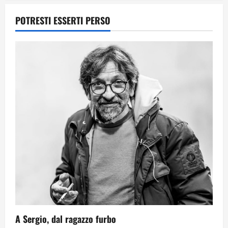
Per il secondo anno consecutivo il
POTRESTI ESSERTI PERSO
Majorana-Maitani al Festival
dell’Innovazione Scolastica
23 Giugno 2026
1
Il futuro ha ancora bisogno di noi?
14 Giugno 2026
2
Orientarsi significa Scegliere. Ogni
gesto lascia un impronta
13 Giugno 2026
3
Come hanno fatto? La scalata lampo del
A Sergio, dal ragazzo furbo
Como 1907 verso l’Europa