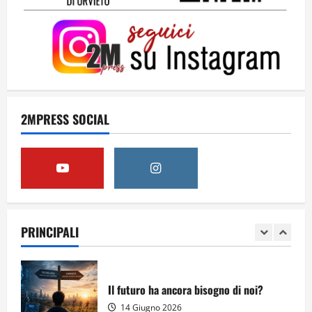
Come hanno fatto? La scalata lampo del
Como 1907 verso l’Europa
12 Giugno 2026
4
Obiettivi
2MPRESS SOCIAL
8 Giugno 2026
5
Per il secondo anno consecutivo il
Majorana-Maitani al Festival
dell’Innovazione Scolastica
PRINCIPALI
23 Giugno 2026
1
Il futuro ha ancora bisogno di noi?
14 Giugno 2026