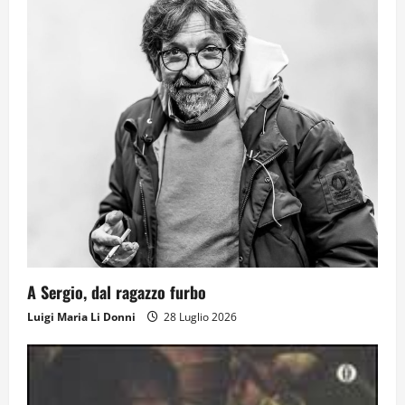
Il futuro ha ancora bisogno di noi?
14 Giugno 2026
2
Orientarsi significa Scegliere. Ogni
gesto lascia un impronta
13 Giugno 2026
3
Come hanno fatto? La scalata lampo del
A Sergio, dal ragazzo furbo
Como 1907 verso l’Europa
Luigi Maria Li Donni
28 Luglio 2026
12 Giugno 2026
4