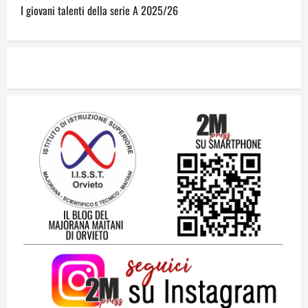
I giovani talenti della serie A 2025/26
Il futuro ha ancora bisogno di noi?
14 Giugno 2026
2
Orientarsi significa Scegliere. Ogni
gesto lascia un impronta
13 Giugno 2026
3
Come hanno fatto? La scalata lampo del
Como 1907 verso l’Europa
12 Giugno 2026
4