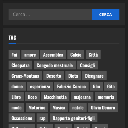
TAG
#ai
amore
Assemblea
Calcio
Città
Cleopatra
Congedo mestruale
Consigli
Crans-Montana
Deserto
Dieta
Disegnare
donne
esperienza
Fabrizio Corona
film
Gita
Libro
liceo
Macchinetta
majorana
memoria
moda
Motorino
Musica
natale
Olivia Denaro
Ossessione
rap
Rapporto genitori-figli