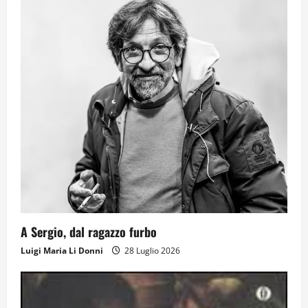
1
Il futuro ha ancora bisogno di noi?
14 Giugno 2026
2
Orientarsi significa Scegliere. Ogni
gesto lascia un impronta
13 Giugno 2026
3
Come hanno fatto? La scalata lampo del
A Sergio, dal ragazzo furbo
Como 1907 verso l’Europa
Luigi Maria Li Donni
28 Luglio 2026
12 Giugno 2026
4