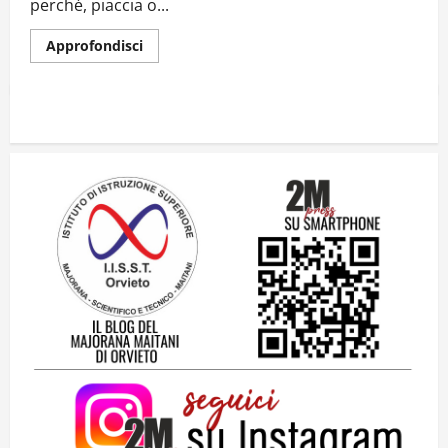
perché, piaccia o...
Approfondisci
Il futuro ha ancora bisogno di noi?
14 Giugno 2026
2
Orientarsi significa Scegliere. Ogni
gesto lascia un impronta
13 Giugno 2026
3
Come hanno fatto? La scalata lampo del
Como 1907 verso l’Europa
12 Giugno 2026
4