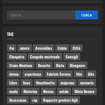
TAG
#ai
amore
Assemblea
Calcio
Città
Cleopatra
Congedo mestruale
Consigli
Crans-Montana
Deserto
Dieta
Disegnare
donne
esperienza
Fabrizio Corona
film
Gita
Libro
liceo
Macchinetta
majorana
memoria
moda
Motorino
Musica
natale
Olivia Denaro
Ossessione
rap
Rapporto genitori-figli