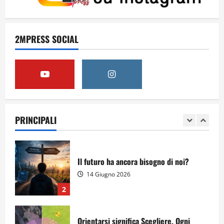
Obiettivi
2MPRESS SOCIAL
8 Giugno 2026
5
Per il secondo anno consecutivo il
Majorana-Maitani al Festival
dell’Innovazione Scolastica
PRINCIPALI
23 Giugno 2026
1
Il futuro ha ancora bisogno di noi?
14 Giugno 2026
2
Orientarsi significa Scegliere. Ogni