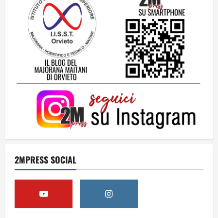
Orientarsi significa Scegliere. Ogni
gesto lascia un impronta
13 Giugno 2026
3
Come hanno fatto? La scalata lampo del
Como 1907 verso l’Europa
12 Giugno 2026
4
Obiettivi
2MPRESS SOCIAL
8 Giugno 2026
5
Per il secondo anno consecutivo il
Majorana-Maitani al Festival