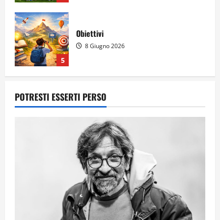
Obiettivi
8 Giugno 2026
5
Per il secondo anno consecutivo il
POTRESTI ESSERTI PERSO
Majorana-Maitani al Festival
dell’Innovazione Scolastica
23 Giugno 2026
1
Il futuro ha ancora bisogno di noi?
14 Giugno 2026
2
Orientarsi significa Scegliere. Ogni