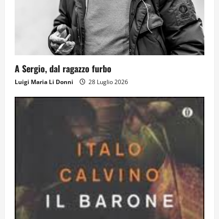
gesto lascia un impronta
13 Giugno 2026
3
Come hanno fatto? La scalata lampo del
A Sergio, dal ragazzo furbo
Como 1907 verso l’Europa
Luigi Maria Li Donni
28 Luglio 2026
12 Giugno 2026
4
Obiettivi
8 Giugno 2026
5