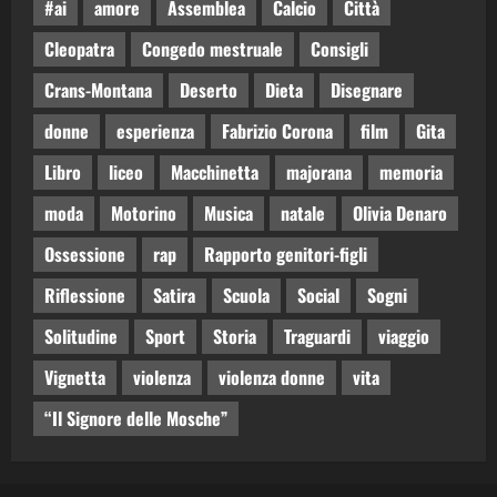
#ai
amore
Assemblea
Calcio
Città
Cleopatra
Congedo mestruale
Consigli
Crans-Montana
Deserto
Dieta
Disegnare
donne
esperienza
Fabrizio Corona
film
Gita
Libro
liceo
Macchinetta
majorana
memoria
moda
Motorino
Musica
natale
Olivia Denaro
Ossessione
rap
Rapporto genitori-figli
Riflessione
Satira
Scuola
Social
Sogni
Solitudine
Sport
Storia
Traguardi
viaggio
Vignetta
violenza
violenza donne
vita
“Il Signore delle Mosche”