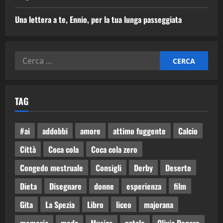
Una lettera a te, Ennio, per la tua lunga passeggiata
TAG
#ai
addobbi
amore
attimo fuggente
Calcio
Città
Coca cola
Coca cola zero
Congedo mestruale
Consigli
Derby
Deserto
Dieta
Disegnare
donne
esperienza
film
Gita
La Spezia
Libro
liceo
majorana
memoria
moda
Musica
natale
Olivia Denaro