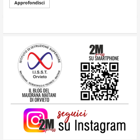
Approfondisci
Dal sogno di Capo Verde all’ultima danza
dei campioni: cinque momenti che
hanno raccontato il Mondiale 2026
24 Luglio 2026
2
Una lettera a te, Ennio, per la tua lunga
passeggiata
23 Luglio 2026
3
Solo tra la gente
16 Luglio 2026
4