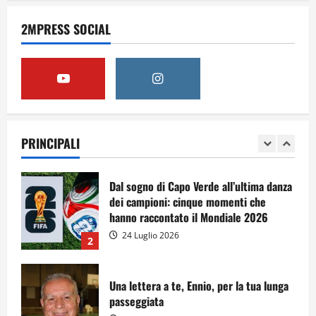
Dal sogno al crollo: come la Juventus ha
perso la sua identità
2MPRESS SOCIAL
15 Luglio 2026
5
A Sergio, dal ragazzo furbo
28 Luglio 2026
PRINCIPALI
1
Dal sogno di Capo Verde all’ultima danza
dei campioni: cinque momenti che
hanno raccontato il Mondiale 2026
24 Luglio 2026
2
Una lettera a te, Ennio, per la tua lunga
passeggiata