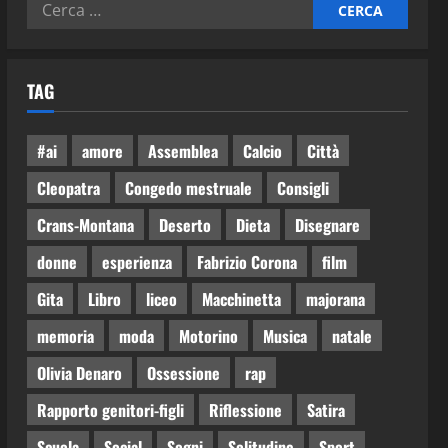
TAG
#ai
amore
Assemblea
Calcio
Città
Cleopatra
Congedo mestruale
Consigli
Crans-Montana
Deserto
Dieta
Disegnare
donne
esperienza
Fabrizio Corona
film
Gita
Libro
liceo
Macchinetta
majorana
memoria
moda
Motorino
Musica
natale
Olivia Denaro
Ossessione
rap
Rapporto genitori-figli
Riflessione
Satira
Scuola
Social
Sogni
Solitudine
Sport