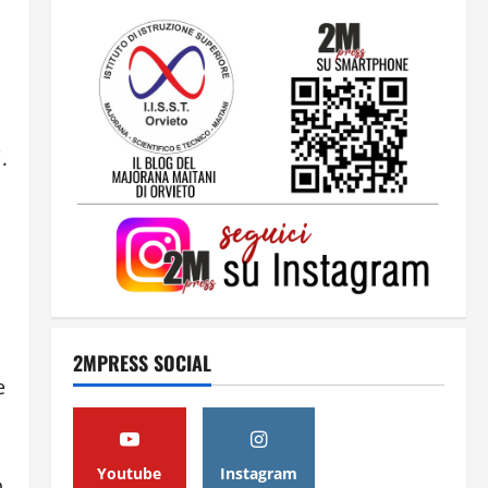
2
Orientarsi significa Scegliere.
Ogni gesto lascia un impronta
13 Giugno 2026
.
3
Come hanno fatto? La scalata
lampo del Como 1907 verso
l’Europa
12 Giugno 2026
4
2MPRESS SOCIAL
Obiettivi
e
8 Giugno 2026
5
Youtube
Instagram
o