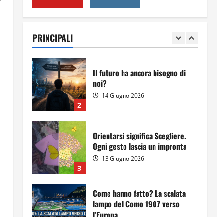
Per il secondo anno consecutivo
il Majorana-Maitani al Festival
dell’Innovazione Scolastica
PRINCIPALI
23 Giugno 2026
1
Il futuro ha ancora bisogno di
noi?
14 Giugno 2026
2
Orientarsi significa Scegliere.
Ogni gesto lascia un impronta
13 Giugno 2026
3
Come hanno fatto? La scalata
lampo del Como 1907 verso
l’Europa