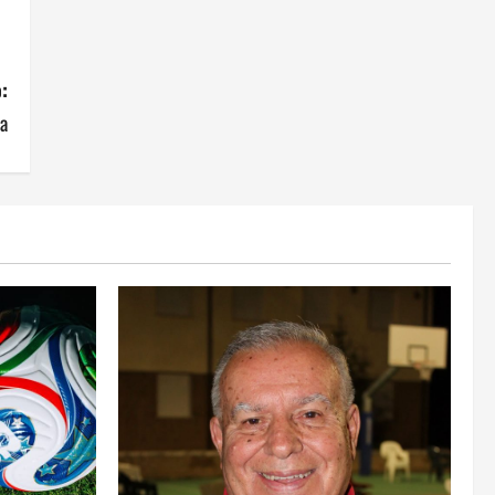
Orientarsi significa Scegliere.
Ogni gesto lascia un impronta
:
13 Giugno 2026
3
ma
Come hanno fatto? La scalata
lampo del Como 1907 verso
l’Europa
12 Giugno 2026
4
Obiettivi
8 Giugno 2026
5