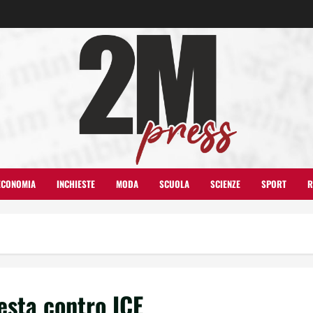
ECONOMIA
INCHIESTE
MODA
SCUOLA
SCIENZE
SPORT
R
sta contro ICE