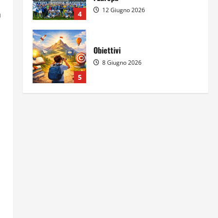
12 Giugno 2026
n
4
Obiettivi
8 Giugno 2026
5
Per il secondo anno consecutivo
il Majorana-Maitani al Festival
dell’Innovazione Scolastica
23 Giugno 2026
1
Il futuro ha ancora bisogno di
noi?
14 Giugno 2026
2