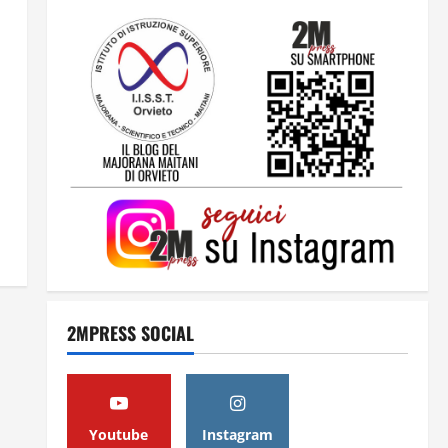
2
Orientarsi significa Scegliere.
Ogni gesto lascia un impronta
13 Giugno 2026
3
Come hanno fatto? La scalata
lampo del Como 1907 verso
l’Europa
12 Giugno 2026
4
2MPRESS SOCIAL
Obiettivi
8 Giugno 2026
5
Youtube
Instagram