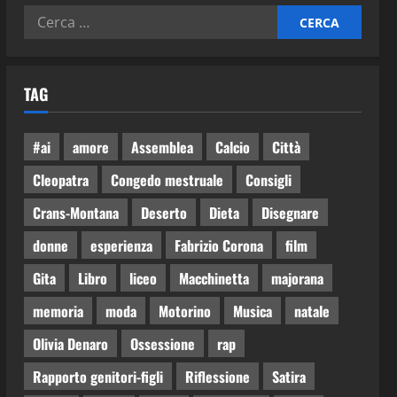
TAG
#ai
amore
Assemblea
Calcio
Città
Cleopatra
Congedo mestruale
Consigli
Crans-Montana
Deserto
Dieta
Disegnare
donne
esperienza
Fabrizio Corona
film
Gita
Libro
liceo
Macchinetta
majorana
memoria
moda
Motorino
Musica
natale
Olivia Denaro
Ossessione
rap
Rapporto genitori-figli
Riflessione
Satira