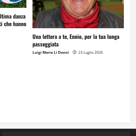
Orientarsi significa Scegliere.
ultima danza
Ogni gesto lascia un impronta
i che hanno
13 Giugno 2026
3
Una lettera a te, Ennio, per la tua lunga
passeggiata
Come hanno fatto? La scalata
lampo del Como 1907 verso
Luigi Maria Li Donni
23 Luglio 2026
l’Europa
12 Giugno 2026
4
Obiettivi
8 Giugno 2026
5