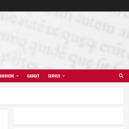
UBRICHE
GADGET
SERVIZI
Il futuro ha ancora bisogno di
noi?
14 Giugno 2026