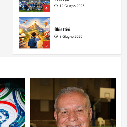
12 Giugno 2026
4
Obiettivi
8 Giugno 2026
5
Per il secondo anno consecutivo
il Majorana-Maitani al Festival
dell’Innovazione Scolastica
23 Giugno 2026
1
Il futuro ha ancora bisogno di
noi?
14 Giugno 2026
2