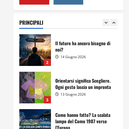
Per il secondo anno consecutivo
il Majorana-Maitani al Festival
dell’Innovazione Scolastica
PRINCIPALI
23 Giugno 2026
1
Il futuro ha ancora bisogno di
noi?
14 Giugno 2026
2
Orientarsi significa Scegliere.
Ogni gesto lascia un impronta
13 Giugno 2026
3
Come hanno fatto? La scalata
lampo del Como 1907 verso
l’Europa