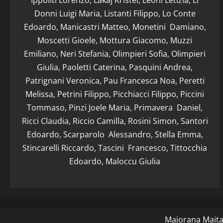
Ippoliti Lorenzo, Lakaj Kristel, Leoni Letizia, Li
Donni Luigi Maria, Listanti Filippo, Lo Conte
Edoardo, Manicastri Matteo, Monetini Damiano,
Moscetti Gioele, Mottura Giacomo, Muzzi
Emiliano, Neri Stefania, Olimpieri Sofia, Olimpieri
Giulia, Paoletti Caterina, Pasquini Andrea,
Patrignani Veronica, Pau Francesca Noa, Peretti
Melissa, Petrini Filippo, Picchiacci Filippo, Piccini
Tommaso, Pinzi Joele Maria, Primavera Daniel,
Ricci Claudia, Riccio Camilla, Rosini Simon, Santori
Edoardo, Scarparolo Alessandro, Stella Emma,
Stincarelli Riccardo, Tascini Francesco, Tittocchia
Edoardo, Maloccu Giulia
Majorana Maitan