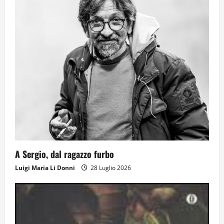
Il futuro ha ancora bisogno di noi?
14 Giugno 2026
2
Orientarsi significa Scegliere. Ogni
gesto lascia un impronta
13 Giugno 2026
3
Come hanno fatto? La scalata lampo del
A Sergio, dal ragazzo furbo
Como 1907 verso l’Europa
Luigi Maria Li Donni
28 Luglio 2026
12 Giugno 2026
4
Obiettivi