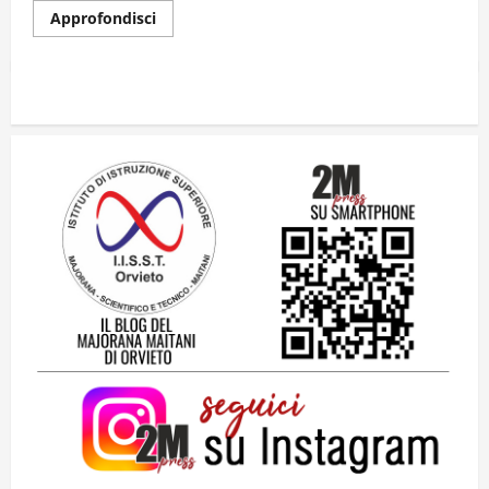
Approfondisci
Il futuro ha ancora bisogno di noi?
14 Giugno 2026
2
Orientarsi significa Scegliere. Ogni
gesto lascia un impronta
13 Giugno 2026
3
Come hanno fatto? La scalata lampo del
Como 1907 verso l’Europa
12 Giugno 2026
4