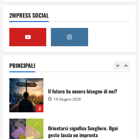
Obiettivi
2MPRESS SOCIAL
8 Giugno 2026
5
Per il secondo anno consecutivo il
Majorana-Maitani al Festival
dell’Innovazione Scolastica
PRINCIPALI
23 Giugno 2026
1
Il futuro ha ancora bisogno di noi?
14 Giugno 2026
2
Orientarsi significa Scegliere. Ogni
gesto lascia un impronta