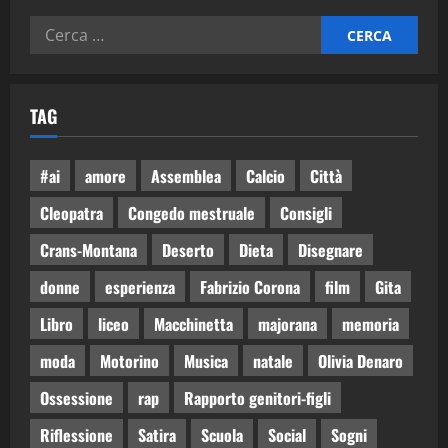
TAG
#ai
amore
Assemblea
Calcio
Città
Cleopatra
Congedo mestruale
Consigli
Crans-Montana
Deserto
Dieta
Disegnare
donne
esperienza
Fabrizio Corona
film
Gita
Libro
liceo
Macchinetta
majorana
memoria
moda
Motorino
Musica
natale
Olivia Denaro
Ossessione
rap
Rapporto genitori-figli
Riflessione
Satira
Scuola
Social
Sogni