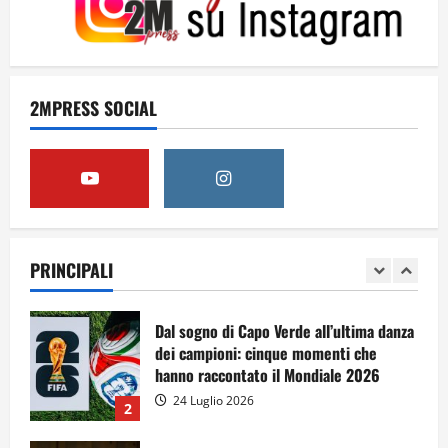
4
Dal sogno al crollo: come la Juventus ha
perso la sua identità
2MPRESS SOCIAL
15 Luglio 2026
5
A Sergio, dal ragazzo furbo
28 Luglio 2026
PRINCIPALI
1
Dal sogno di Capo Verde all’ultima danza
dei campioni: cinque momenti che
hanno raccontato il Mondiale 2026
24 Luglio 2026
2