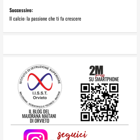
Successivo:
Il calcio: la passione che ti fa crescere
Dal sogno di Capo Verde all’ultima danza
dei campioni: cinque momenti che
hanno raccontato il Mondiale 2026
24 Luglio 2026
2
Una lettera a te, Ennio, per la tua lunga
passeggiata
23 Luglio 2026
3
Solo tra la gente
16 Luglio 2026