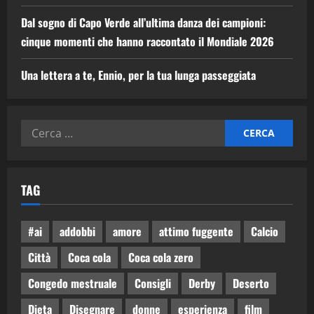
Dal sogno di Capo Verde all’ultima danza dei campioni:
cinque momenti che hanno raccontato il Mondiale 2026
Una lettera a te, Ennio, per la tua lunga passeggiata
TAG
#ai
addobbi
amore
attimo fuggente
Calcio
Città
Coca cola
Coca cola zero
Congedo mestruale
Consigli
Derby
Deserto
Dieta
Disegnare
donne
esperienza
film