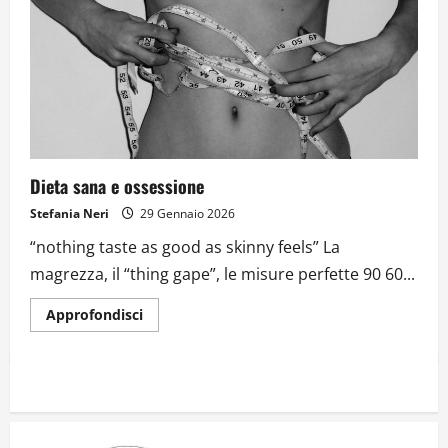
Dieta sana e ossessione
Stefania Neri
29 Gennaio 2026
“nothing taste as good as skinny feels” La
magrezza, il “thing gape”, le misure perfette 90 60...
Approfondisci
Dal sogno di Capo Verde all’ultima danza
dei campioni: cinque momenti che
hanno raccontato il Mondiale 2026
24 Luglio 2026
2