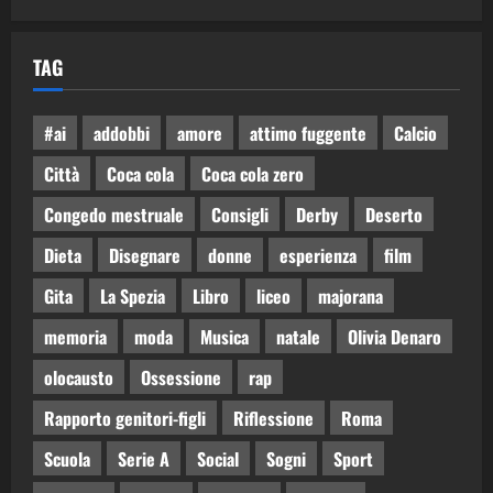
TAG
#ai
addobbi
amore
attimo fuggente
Calcio
Città
Coca cola
Coca cola zero
Congedo mestruale
Consigli
Derby
Deserto
Dieta
Disegnare
donne
esperienza
film
Gita
La Spezia
Libro
liceo
majorana
memoria
moda
Musica
natale
Olivia Denaro
olocausto
Ossessione
rap
Rapporto genitori-figli
Riflessione
Roma
Scuola
Serie A
Social
Sogni
Sport