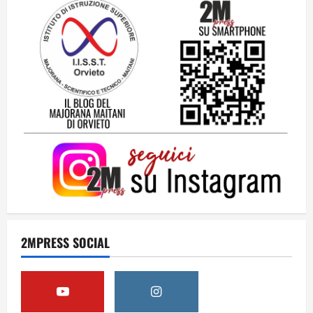
Una lettera a te, Ennio, per la tua lunga
passeggiata
23 Luglio 2026
3
Solo tra la gente
16 Luglio 2026
4
Dal sogno al crollo: come la Juventus ha
perso la sua identità
2MPRESS SOCIAL
15 Luglio 2026
5