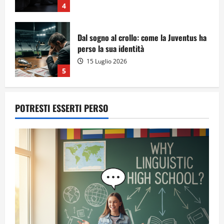
4
Dal sogno al crollo: come la Juventus ha
perso la sua identità
15 Luglio 2026
5
POTRESTI ESSERTI PERSO
A Sergio, dal ragazzo furbo
28 Luglio 2026
1
Dal sogno di Capo Verde all’ultima danza
dei campioni: cinque momenti che
hanno raccontato il Mondiale 2026
24 Luglio 2026
2