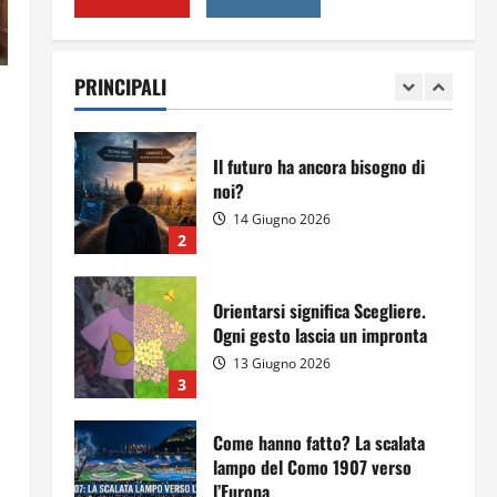
Per il secondo anno consecutivo
il Majorana-Maitani al Festival
dell’Innovazione Scolastica
PRINCIPALI
23 Giugno 2026
1
Il futuro ha ancora bisogno di
noi?
14 Giugno 2026
2
Orientarsi significa Scegliere.
Ogni gesto lascia un impronta
13 Giugno 2026
3
Come hanno fatto? La scalata
lampo del Como 1907 verso
l’Europa