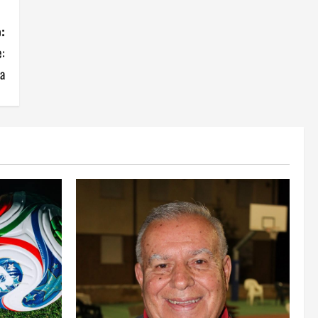
Orientarsi significa Scegliere.
:
Ogni gesto lascia un impronta
e:
13 Giugno 2026
3
a
Come hanno fatto? La scalata
lampo del Como 1907 verso
l’Europa
12 Giugno 2026
4
Obiettivi
8 Giugno 2026
5