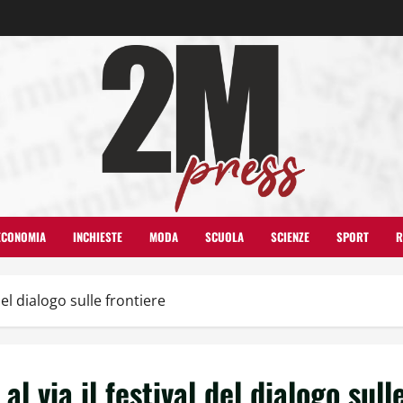
ECONOMIA
INCHIESTE
MODA
SCUOLA
SCIENZE
SPORT
R
del dialogo sulle frontiere
l via il festival del dialogo sull