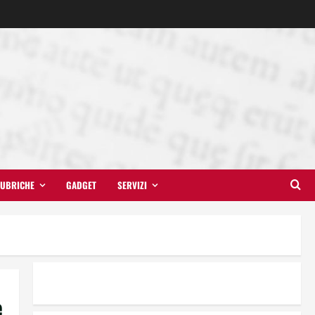
UBRICHE
GADGET
SERVIZI
Il futuro ha ancora bisogno di
noi?
e
14 Giugno 2026