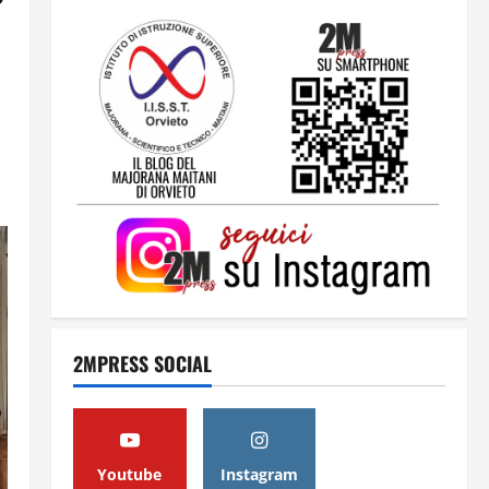
2
Orientarsi significa Scegliere.
Ogni gesto lascia un impronta
13 Giugno 2026
3
Come hanno fatto? La scalata
lampo del Como 1907 verso
l’Europa
12 Giugno 2026
4
2MPRESS SOCIAL
Obiettivi
8 Giugno 2026
5
Youtube
Instagram