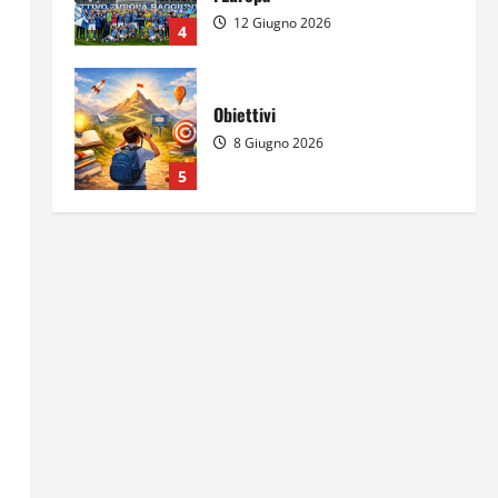
12 Giugno 2026
4
Obiettivi
8 Giugno 2026
5
Per il secondo anno consecutivo
il Majorana-Maitani al Festival
dell’Innovazione Scolastica
23 Giugno 2026
1
Il futuro ha ancora bisogno di
noi?
14 Giugno 2026
2