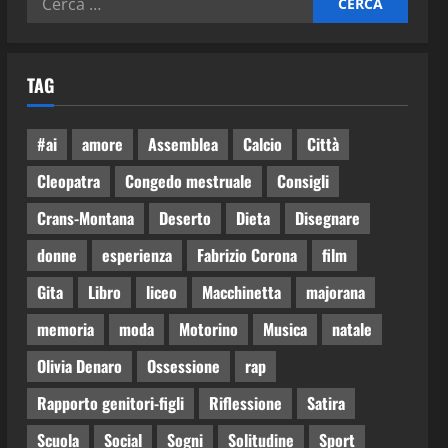
TAG
#ai
amore
Assemblea
Calcio
Città
Cleopatra
Congedo mestruale
Consigli
Crans-Montana
Deserto
Dieta
Disegnare
donne
esperienza
Fabrizio Corona
film
Gita
Libro
liceo
Macchinetta
majorana
memoria
moda
Motorino
Musica
natale
Olivia Denaro
Ossessione
rap
Rapporto genitori-figli
Riflessione
Satira
Scuola
Social
Sogni
Solitudine
Sport