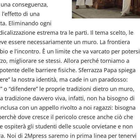
è una conseguenza,
l’effetto di una
tta. Eliminando ogni
dicalizzazione estrema tra le parti.
Il tema scelto, le
 deve essere necessariamente un muro. La frontiera
o e l’incontro. È un limite che va varcato per potersi
rzo, migliorare se stessi. Allora perché torniamo a
potente delle barriere fisiche. Sferrazza Papa spiega
re” la nostra identità, ma cade in un paradosso:
 o “difendere” le proprie tradizioni dietro un muro,
na tradizione davvero viva, infatti, non ha bisogno di
onclusa con un appello rivolto a noi ragazzi: bisogna
 perchè dove cresce il pericolo cresce anche ciò che
e ospiterà gli studenti delle scuole orvietane e non
ra. Noi di 2Mpress saremo in prima linea per tenervi