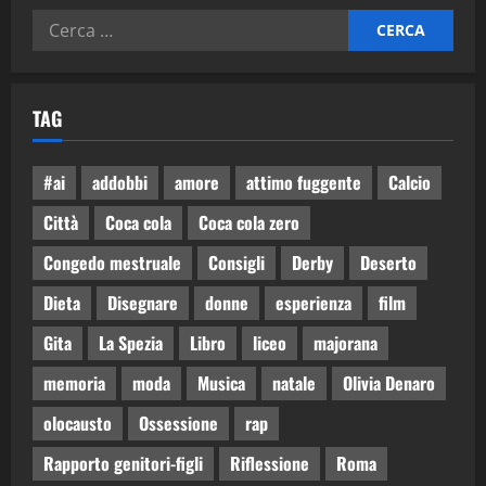
TAG
#ai
addobbi
amore
attimo fuggente
Calcio
Città
Coca cola
Coca cola zero
Congedo mestruale
Consigli
Derby
Deserto
Dieta
Disegnare
donne
esperienza
film
Gita
La Spezia
Libro
liceo
majorana
memoria
moda
Musica
natale
Olivia Denaro
olocausto
Ossessione
rap
Rapporto genitori-figli
Riflessione
Roma