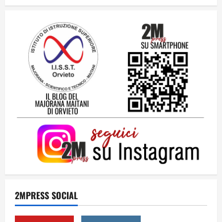
hanno raccontato il Mondiale 2026
24 Luglio 2026
2
Una lettera a te, Ennio, per la tua lunga
passeggiata
23 Luglio 2026
3
Solo tra la gente
16 Luglio 2026
4
Dal sogno al crollo: come la Juventus ha
perso la sua identità
2MPRESS SOCIAL
15 Luglio 2026
5