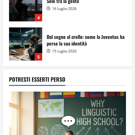
Solo tra la gente
16 Luglio 2026
4
Dal sogno al crollo: come la Juventus ha
perso la sua identità
15 Luglio 2026
5
POTRESTI ESSERTI PERSO
A Sergio, dal ragazzo furbo
28 Luglio 2026
1
Dal sogno di Capo Verde all’ultima danza
dei campioni: cinque momenti che
hanno raccontato il Mondiale 2026
24 Luglio 2026