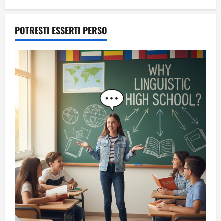
POTRESTI ESSERTI PERSO
A Sergio, dal ragazzo furbo
28 Luglio 2026
1
Dal sogno di Capo Verde all’ultima danza
dei campioni: cinque momenti che
hanno raccontato il Mondiale 2026
24 Luglio 2026
2
Una lettera a te, Ennio, per la tua lunga
passeggiata
23 Luglio 2026
3