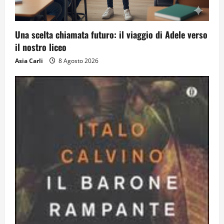
Solo tra la gente
16 Luglio 2026
4
Una scelta chiamata futuro: il viaggio di Adele verso
il nostro liceo
Dal sogno al crollo: come la Juventus ha
Asia Carli
8 Agosto 2026
perso la sua identità
15 Luglio 2026
5