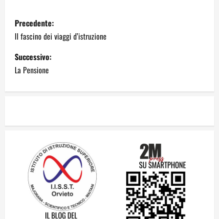
Precedente:
Il fascino dei viaggi d’istruzione
Successivo:
La Pensione
Dal sogno di Capo Verde all’ultima danza
dei campioni: cinque momenti che
hanno raccontato il Mondiale 2026
24 Luglio 2026
2
Una lettera a te, Ennio, per la tua lunga
passeggiata
23 Luglio 2026
3