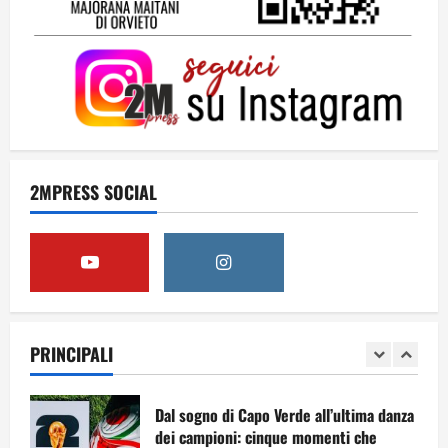
Solo tra la gente
16 Luglio 2026
4
Dal sogno al crollo: come la Juventus ha
perso la sua identità
2MPRESS SOCIAL
15 Luglio 2026
5
A Sergio, dal ragazzo furbo
28 Luglio 2026
PRINCIPALI
1
Dal sogno di Capo Verde all’ultima danza
dei campioni: cinque momenti che