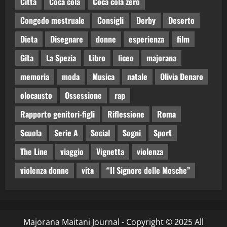
Città
Coca cola
Coca cola zero
Congedo mestruale
Consigli
Derby
Deserto
Dieta
Disegnare
donne
esperienza
film
Gita
La Spezia
Libro
liceo
majorana
memoria
moda
Musica
natale
Olivia Denaro
olocausto
Ossessione
rap
Rapporto genitori-figli
Riflessione
Roma
Scuola
Serie A
Social
Sogni
Sport
The Line
viaggio
Vignetta
violenza
violenza donne
vita
“Il Signore delle Mosche”
Majorana Maitani Journal - Copyright © 2025 All