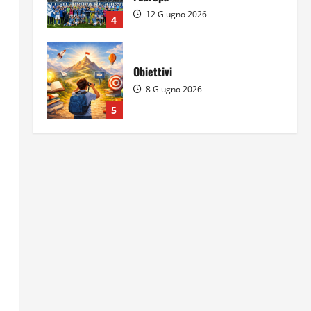
12 Giugno 2026
4
Obiettivi
8 Giugno 2026
5
Per il secondo anno consecutivo
il Majorana-Maitani al Festival
dell’Innovazione Scolastica
23 Giugno 2026
1
Il futuro ha ancora bisogno di
noi?
14 Giugno 2026
2