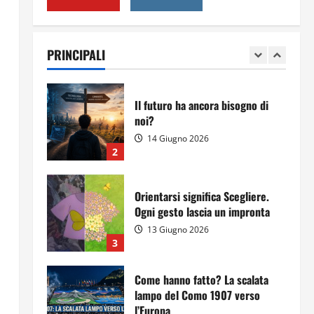
Per il secondo anno consecutivo
il Majorana-Maitani al Festival
dell’Innovazione Scolastica
PRINCIPALI
23 Giugno 2026
1
Il futuro ha ancora bisogno di
noi?
14 Giugno 2026
2
Orientarsi significa Scegliere.
Ogni gesto lascia un impronta
13 Giugno 2026
3
Come hanno fatto? La scalata
lampo del Como 1907 verso
l’Europa