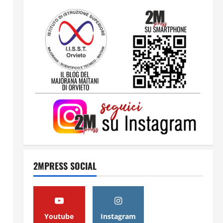
2
Orientarsi significa Scegliere.
Ogni gesto lascia un impronta
13 Giugno 2026
3
Come hanno fatto? La scalata
lampo del Como 1907 verso
l’Europa
12 Giugno 2026
4
2MPRESS SOCIAL
Obiettivi
8 Giugno 2026
5
Youtube
Instagram