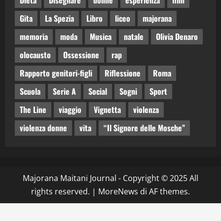
Dieta
Disegnare
donne
esperienza
film
Gita
La Spezia
Libro
liceo
majorana
memoria
moda
Musica
natale
Olivia Denaro
olocausto
Ossessione
rap
Rapporto genitori-figli
Riflessione
Roma
Scuola
Serie A
Social
Sogni
Sport
The Line
viaggio
Vignetta
violenza
violenza donne
vita
“Il Signore delle Mosche”
Majorana Maitani Journal - Copyright © 2025 All
rights reserved.
|
MoreNews
di AF themes.