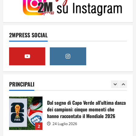
4
Dal sogno al crollo: come la Juventus ha
perso la sua identità
2MPRESS SOCIAL
15 Luglio 2026
5
A Sergio, dal ragazzo furbo
28 Luglio 2026
PRINCIPALI
1
Dal sogno di Capo Verde all’ultima danza
dei campioni: cinque momenti che
hanno raccontato il Mondiale 2026
24 Luglio 2026
2