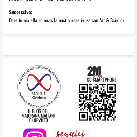
Successivo:
Dare forma alla scienza: la nostra esperienza con Art & Science
Dal sogno di Capo Verde all’ultima danza
dei campioni: cinque momenti che
hanno raccontato il Mondiale 2026
24 Luglio 2026
2
Una lettera a te, Ennio, per la tua lunga
passeggiata
23 Luglio 2026
3
Solo tra la gente
16 Luglio 2026