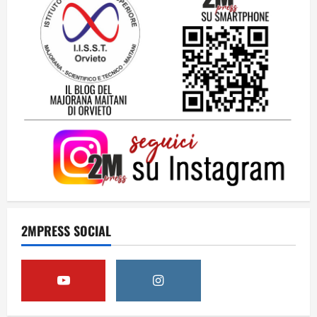
Una lettera a te, Ennio, per la tua lunga
passeggiata
23 Luglio 2026
3
Solo tra la gente
16 Luglio 2026
4
Dal sogno al crollo: come la Juventus ha
perso la sua identità
2MPRESS SOCIAL
15 Luglio 2026
5
A Sergio, dal ragazzo furbo