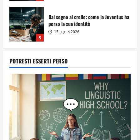
Dal sogno al crollo: come la Juventus ha
perso la sua identità
15 Luglio 2026
5
POTRESTI ESSERTI PERSO
A Sergio, dal ragazzo furbo
28 Luglio 2026
1
Dal sogno di Capo Verde all’ultima danza
dei campioni: cinque momenti che
hanno raccontato il Mondiale 2026
24 Luglio 2026
2
Una lettera a te, Ennio, per la tua lunga