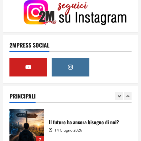
8 Giugno 2026
5
Per il secondo anno consecutivo il
Majorana-Maitani al Festival
2MPRESS SOCIAL
dell’Innovazione Scolastica
23 Giugno 2026
1
Il futuro ha ancora bisogno di noi?
14 Giugno 2026
PRINCIPALI
2
Orientarsi significa Scegliere. Ogni
gesto lascia un impronta
13 Giugno 2026
3