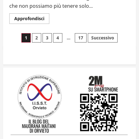
che non possiamo più tenere solo...
Il futuro ha ancora bisogno di noi?
Approfondisci
14 Giugno 2026
2
1
2
3
4
…
17
Successivo
Orientarsi significa Scegliere. Ogni
gesto lascia un impronta
13 Giugno 2026
3
Come hanno fatto? La scalata lampo del
Como 1907 verso l’Europa
12 Giugno 2026
4
Obiettivi