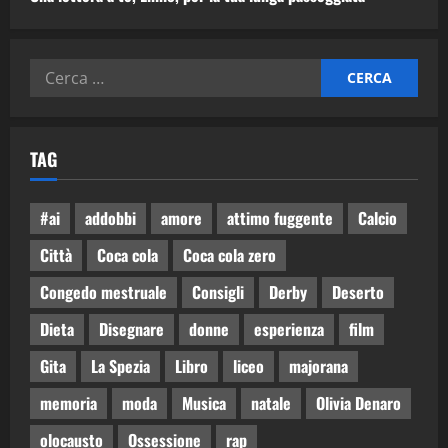
TAG
#ai
addobbi
amore
attimo fuggente
Calcio
Città
Coca cola
Coca cola zero
Congedo mestruale
Consigli
Derby
Deserto
Dieta
Disegnare
donne
esperienza
film
Gita
La Spezia
Libro
liceo
majorana
memoria
moda
Musica
natale
Olivia Denaro
olocausto
Ossessione
rap