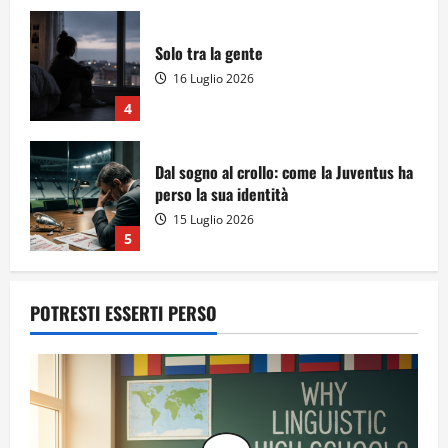
Solo tra la gente
16 Luglio 2026
4
Dal sogno al crollo: come la Juventus ha
perso la sua identità
15 Luglio 2026
5
POTRESTI ESSERTI PERSO
A Sergio, dal ragazzo furbo
28 Luglio 2026
1
Dal sogno di Capo Verde all’ultima danza
dei campioni: cinque momenti che