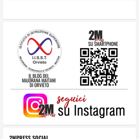
Dal sogno di Capo Verde all’ultima danza
dei campioni: cinque momenti che
hanno raccontato il Mondiale 2026
24 Luglio 2026
2
Una lettera a te, Ennio, per la tua lunga
passeggiata
23 Luglio 2026
3
Solo tra la gente
16 Luglio 2026
4
Dal sogno al crollo: come la Juventus ha
perso la sua identità
2MPRESS SOCIAL