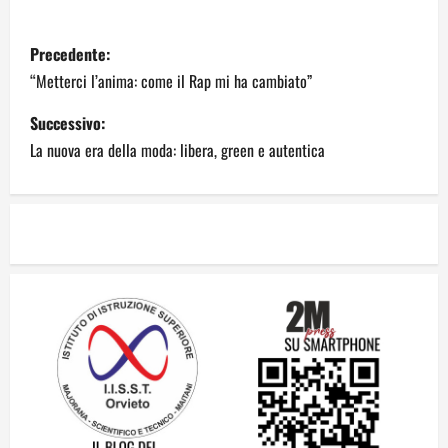
Precedente:
“Metterci l’anima: come il Rap mi ha cambiato”
Successivo:
La nuova era della moda: libera, green e autentica
Il futuro ha ancora bisogno di noi?
14 Giugno 2026
2
Orientarsi significa Scegliere. Ogni
gesto lascia un impronta
13 Giugno 2026
3