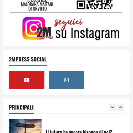
Come hanno fatto? La scalata lampo del
Como 1907 verso l’Europa
12 Giugno 2026
4
Obiettivi
2MPRESS SOCIAL
8 Giugno 2026
5
Per il secondo anno consecutivo il
Majorana-Maitani al Festival
dell’Innovazione Scolastica
PRINCIPALI
23 Giugno 2026
1
Il futuro ha ancora bisogno di noi?