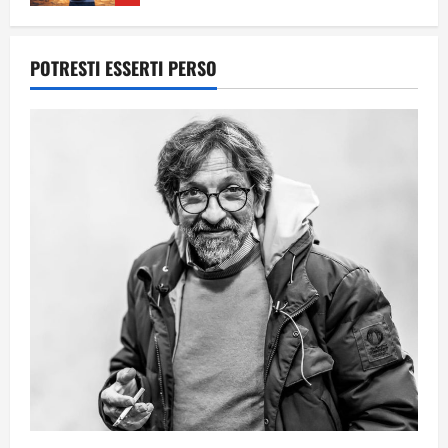
Per il secondo anno consecutivo il
POTRESTI ESSERTI PERSO
Majorana-Maitani al Festival
dell’Innovazione Scolastica
23 Giugno 2026
1
Il futuro ha ancora bisogno di noi?
14 Giugno 2026
2
Orientarsi significa Scegliere. Ogni
gesto lascia un impronta
13 Giugno 2026
3
Come hanno fatto? La scalata lampo del